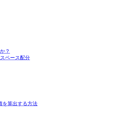
か？
スペース配分
積を算出する方法