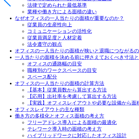
法律で定められた最低基準
業種や働き方による面積の違い
なぜオフィスの一人当たりの面積が重要なのか？
従業員の生産性向上
コミュニケーションの活性化
従業員満足度と人材定着
法令遵守の観点
オフィスの一人当たりの面積が狭いと退職につながるの
一人当たりの面積を決める前に押さえておくべき寸法と
オフィスの通路幅の目安
職種別のワークスペースの目安
スペース配分
オフィスの一人当たりの面積の計算方法
【基本】従業員数から算出する方法
【応用】出社率を考慮して算出する方法
【実践】オフィスレイアウトや必要な設備から面
オフィスレイアウトの主な種類
働き方の多様化とオフィス面積の考え方
フリーアドレス導入による面積の最適化
テレワーク導入時の面積の考え方
ハイブリッドワークに対応したオフィス設計