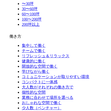
〜30坪
30〜60坪
60〜100坪
100〜200坪
200坪以上
働き方
集中して働く
チームで働く
リフレッシュ＆リラックス
健康的に働く
開放的な空間で働く
学びながら働く
コミュニケーションが取りやすい環境
コンパクトに一体感
大人数がそれぞれの働き方で
個性的な空間
業務に合わせて場所を選べる
おしゃれな空間で働く
少人数（ベンチャー）