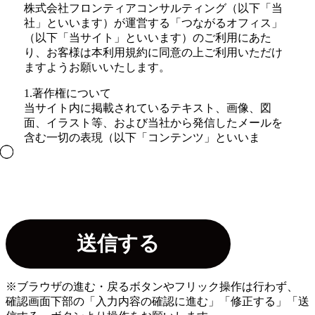
株式会社フロンティアコンサルティング（以下「当
社」といいます）が運営する「つながるオフィス」
（以下「当サイト」といいます）のご利用にあた
り、お客様は本利用規約に同意の上ご利用いただけ
ますようお願いいたします。
1.著作権について
当サイト内に掲載されているテキスト、画像、図
面、イラスト等、および当社から発信したメールを
含む一切の表現（以下「コンテンツ」といいま
す。）に関する著作権、特許権、商標権、その他の
知的財産権は、当社に帰属します。また、当サイト
が提供する一切のコンテンツを、商業目的で利用、
再生、複製、複写、販売することを禁止いたしま
す。
2.リンクについて
当サイトへのリンクは、原則として自由ですが、当
サイトが公開する情報の信頼性が損なわれるおそれ
があるホームページからのリンク等、当社が不適当
※ブラウザの進む・戻るボタンやフリック操作は行わず、
と判断する場合にはリンクをお断りすることがござ
確認画面下部の「入力内容の確認に進む」「修正する」「送
います。また、リンク元に対する第三者からの賠償