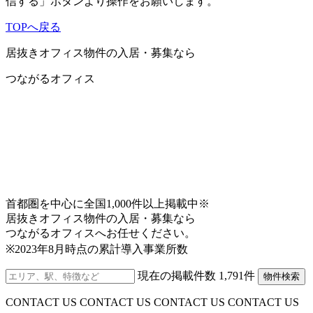
信する」ボタンより操作をお願いします。
その他いかなる苦情、請求等について当社は一切の
責任を負いません。
TOPへ戻る
3.免責事項について
居抜きオフィス物件の入居・募集なら
当サイトで提供している一切の情報について、最新
つながるオフィス
かつ正確な情報を掲載するよう努めておりますが、
その正確性等について保証をするものではありませ
ん。よって、コンテンツを利用または利用できない
ことによって被った損害（ソフトウエア、ハードウ
エア上に生じた事故、コンピュータウイルスによる
汚染、データの滅失・毀損等の一切の損害・不利益
等）および、ご利用のお客様間またはお客様と第三
者間において生じたトラブル等による損害・不利益
等について一切の責任を負うものではありません。
首都圏を中心に全国1,000件以上掲載中※
また、お客様からのEメールや資料請求等がインター
居抜きオフィス物件の入居・募集なら
ネット上の不具合・事故等により当社に着信しなか
つながるオフィスへお任せください。
った場合、当社はそれに対する一切の責任を負いま
※2023年8月時点の累計導入事業所数
せん。
現在の掲載件数
1,791
件
物件検索
4.当サイトでご提供するサービスの内容について
当サイトでご提供するサービスの内容については、
CONTACT US CONTACT US CONTACT US CONTACT US
お客様にご連絡なく、当社の判断で、変更・中止等