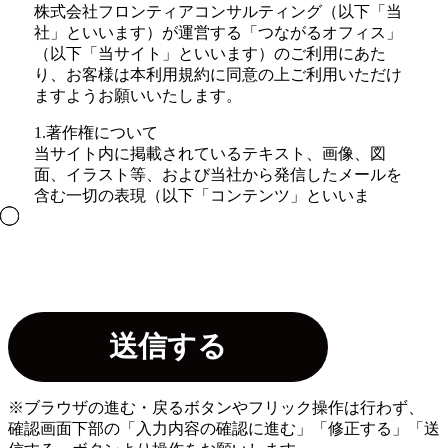
株式会社フロンティアコンサルティング（以下「当
社」といいます）が運営する「つながるオフィス」
（以下「当サイト」といいます）のご利用にあた
り、お客様は本利用規約に同意の上ご利用いただけ
ますようお願いいたします。
1.著作権について
当サイト内に掲載されているテキスト、画像、図
面、イラスト等、および当社から発信したメールを
含む一切の表現（以下「コンテンツ」といいま
す。）に関する著作権、特許権、商標権、その他の
知的財産権は、当社に帰属します。また、当サイト
が提供する一切のコンテンツを、商業目的で利用、
再生、複製、複写、販売することを禁止いたしま
す。
2.リンクについて
当サイトへのリンクは、原則として自由ですが、当
サイトが公開する情報の信頼性が損なわれるおそれ
があるホームページからのリンク等、当社が不適当
※ブラウザの進む・戻るボタンやフリック操作は行わず、
と判断する場合にはリンクをお断りすることがござ
確認画面下部の「入力内容の確認に進む」「修正する」「送
います。また、リンク元に対する第三者からの賠償