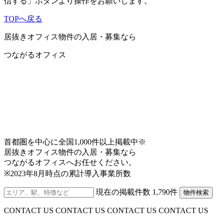
信する」ボタンより操作をお願いします。
その他いかなる苦情、請求等について当社は一切の
責任を負いません。
TOPへ戻る
3.免責事項について
居抜きオフィス物件の入居・募集なら
当サイトで提供している一切の情報について、最新
つながるオフィス
かつ正確な情報を掲載するよう努めておりますが、
その正確性等について保証をするものではありませ
ん。よって、コンテンツを利用または利用できない
ことによって被った損害（ソフトウエア、ハードウ
エア上に生じた事故、コンピュータウイルスによる
汚染、データの滅失・毀損等の一切の損害・不利益
等）および、ご利用のお客様間またはお客様と第三
者間において生じたトラブル等による損害・不利益
等について一切の責任を負うものではありません。
首都圏を中心に全国1,000件以上掲載中※
また、お客様からのEメールや資料請求等がインター
居抜きオフィス物件の入居・募集なら
ネット上の不具合・事故等により当社に着信しなか
つながるオフィスへお任せください。
った場合、当社はそれに対する一切の責任を負いま
※2023年8月時点の累計導入事業所数
せん。
現在の掲載件数
1,790
件
物件検索
4.当サイトでご提供するサービスの内容について
当サイトでご提供するサービスの内容については、
CONTACT US CONTACT US CONTACT US CONTACT US
お客様にご連絡なく、当社の判断で、変更・中止等