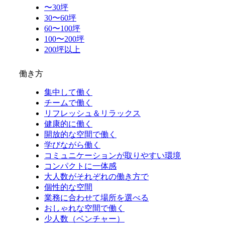
〜30坪
30〜60坪
60〜100坪
100〜200坪
200坪以上
働き方
集中して働く
チームで働く
リフレッシュ＆リラックス
健康的に働く
開放的な空間で働く
学びながら働く
コミュニケーションが取りやすい環境
コンパクトに一体感
大人数がそれぞれの働き方で
個性的な空間
業務に合わせて場所を選べる
おしゃれな空間で働く
少人数（ベンチャー）