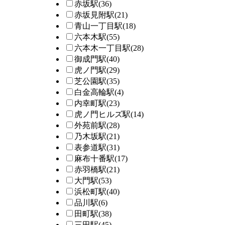
赤坂駅
(36)
赤坂見附駅
(21)
青山一丁目駅
(18)
六本木駅
(55)
六本木一丁目駅
(28)
御成門駅
(40)
虎ノ門駅
(29)
芝公園駅
(35)
白金高輪駅
(4)
内幸町駅
(23)
虎ノ門ヒルズ駅
(14)
外苑前駅
(28)
乃木坂駅
(21)
表参道駅
(31)
麻布十番駅
(17)
赤羽橋駅
(21)
大門駅
(53)
浜松町駅
(40)
品川駅
(6)
田町駅
(38)
三田駅
(45)