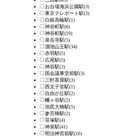
お台場海浜公園駅
(3)
東京テレポート駅
(3)
白銀高輪駅
(1)
神谷町駅
(6)
神谷町駅
(19)
泉岳寺駅
(5)
溜池山王駅
(34)
赤羽駅
(5)
広尾駅
(5)
神谷駅
(3)
国会議事堂前駅
(3)
三軒茶屋駅
(3)
西太子堂駅
(1)
自由が丘駅
(2)
幡ヶ谷駅
(2)
池尻大橋駅
(5)
参宮橋駅
(2)
笹塚駅
(4)
神泉駅
(41)
明治神宮前駅
(16)