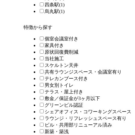
四条駅
(1)
烏丸駅
(1)
特徴から探す
個室会議室付き
家具付き
原状回復費削減
当社施工
スケルトン天井
共有ラウンジスペース・会議室有り
テレカンブース付き
男女別トイレ
テラス・屋上付き
敷金／保証金が3ヶ月以下
グリーンビル認証
シェアオフィス・コワーキングスペース
ラウンジ・リフレッシュスペース有り
ビル・共用部リニューアル済み
新築・築浅