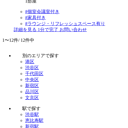
1部屋
#個室会議室付き
#家具付き
#ラウンジ・リフレッシュスペース有り
詳細を見る
1分で完了
お問い合わせ
1〜12件/
12件中
別のエリアで探す
港区
渋谷区
千代田区
中央区
新宿区
品川区
文京区
駅で探す
渋谷駅
恵比寿駅
新宿駅