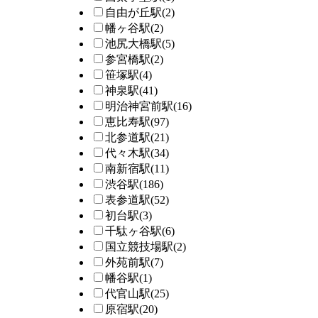
自由が丘駅
(2)
幡ヶ谷駅
(2)
池尻大橋駅
(5)
参宮橋駅
(2)
笹塚駅
(4)
神泉駅
(41)
明治神宮前駅
(16)
恵比寿駅
(97)
北参道駅
(21)
代々木駅
(34)
南新宿駅
(11)
渋谷駅
(186)
表参道駅
(52)
初台駅
(3)
千駄ヶ谷駅
(6)
国立競技場駅
(2)
外苑前駅
(7)
幡谷駅
(1)
代官山駅
(25)
原宿駅
(20)