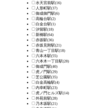
水天宮前駅
(16)
人形町駅
(37)
御成御門駅
(6)
高輪台駅
(2)
白金台駅
(1)
汐留駅
(18)
新橋駅
(64)
赤坂駅
(36)
赤坂見附駅
(21)
青山一丁目駅
(18)
六本木駅
(55)
六本木一丁目駅
(28)
御成門駅
(40)
虎ノ門駅
(29)
芝公園駅
(35)
白金高輪駅
(4)
内幸町駅
(23)
虎ノ門ヒルズ駅
(14)
外苑前駅
(28)
乃木坂駅
(21)