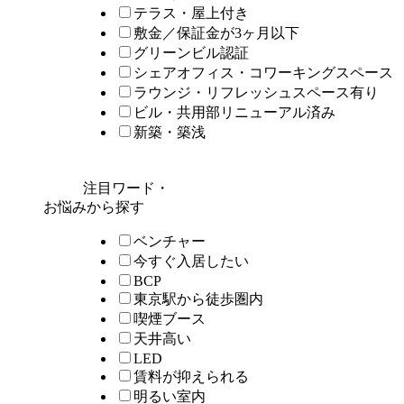
テラス・屋上付き
敷金／保証金が3ヶ月以下
グリーンビル認証
シェアオフィス・コワーキングスペース
ラウンジ・リフレッシュスペース有り
ビル・共用部リニューアル済み
新築・築浅
注目ワード・
お悩みから探す
ベンチャー
今すぐ入居したい
BCP
東京駅から徒歩圏内
喫煙ブース
天井高い
LED
賃料が抑えられる
明るい室内