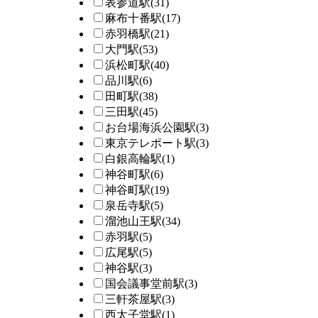
表参道駅
(31)
麻布十番駅
(17)
赤羽橋駅
(21)
大門駅
(53)
浜松町駅
(40)
品川駅
(6)
田町駅
(38)
三田駅
(45)
お台場海浜公園駅
(3)
東京テレポート駅
(3)
白銀高輪駅
(1)
神谷町駅
(6)
神谷町駅
(19)
泉岳寺駅
(5)
溜池山王駅
(34)
赤羽駅
(5)
広尾駅
(5)
神谷駅
(3)
国会議事堂前駅
(3)
三軒茶屋駅
(3)
西太子堂駅
(1)