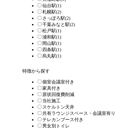
仙台駅
(1)
札幌駅
(2)
さっぽろ駅
(2)
千葉みなと駅
(2)
松戸駅
(1)
浦和駅
(1)
岡山駅
(1)
四条駅
(1)
烏丸駅
(1)
特徴から探す
個室会議室付き
家具付き
原状回復費削減
当社施工
スケルトン天井
共有ラウンジスペース・会議室有り
テレカンブース付き
男女別トイレ