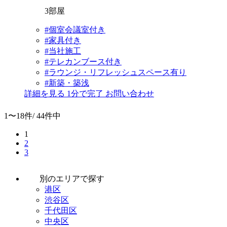
3部屋
#個室会議室付き
#家具付き
#当社施工
#テレカンブース付き
#ラウンジ・リフレッシュスペース有り
#新築・築浅
詳細を見る
1分で完了
お問い合わせ
1〜18件/
44件中
1
2
3
別のエリアで探す
港区
渋谷区
千代田区
中央区