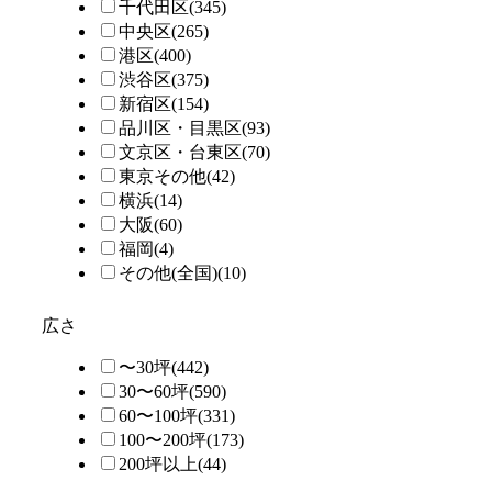
千代田区
(345)
中央区
(265)
港区
(400)
渋谷区
(375)
新宿区
(154)
品川区・目黒区
(93)
文京区・台東区
(70)
東京その他
(42)
横浜
(14)
大阪
(60)
福岡
(4)
その他(全国)
(10)
広さ
〜30坪
(442)
30〜60坪
(590)
60〜100坪
(331)
100〜200坪
(173)
200坪以上
(44)