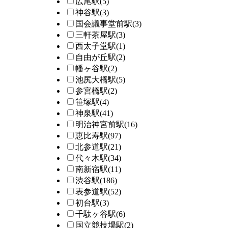
広尾駅
(5)
神谷駅
(3)
国会議事堂前駅
(3)
三軒茶屋駅
(3)
西太子堂駅
(1)
自由が丘駅
(2)
幡ヶ谷駅
(2)
池尻大橋駅
(5)
参宮橋駅
(2)
笹塚駅
(4)
神泉駅
(41)
明治神宮前駅
(16)
恵比寿駅
(97)
北参道駅
(21)
代々木駅
(34)
南新宿駅
(11)
渋谷駅
(186)
表参道駅
(52)
初台駅
(3)
千駄ヶ谷駅
(6)
国立競技場駅
(2)