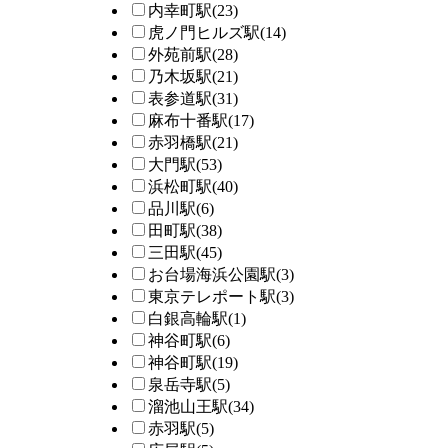
内幸町駅
(23)
虎ノ門ヒルズ駅
(14)
外苑前駅
(28)
乃木坂駅
(21)
表参道駅
(31)
麻布十番駅
(17)
赤羽橋駅
(21)
大門駅
(53)
浜松町駅
(40)
品川駅
(6)
田町駅
(38)
三田駅
(45)
お台場海浜公園駅
(3)
東京テレポート駅
(3)
白銀高輪駅
(1)
神谷町駅
(6)
神谷町駅
(19)
泉岳寺駅
(5)
溜池山王駅
(34)
赤羽駅
(5)