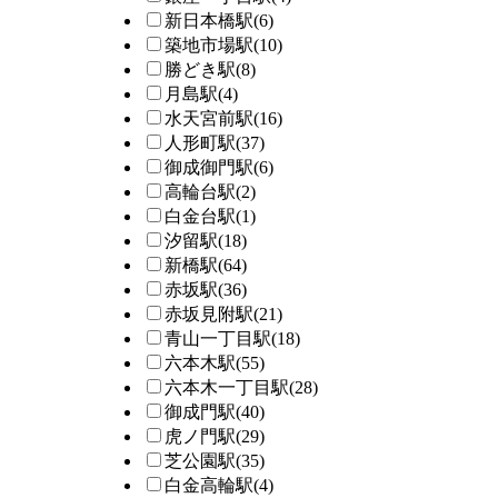
新日本橋駅
(6)
築地市場駅
(10)
勝どき駅
(8)
月島駅
(4)
水天宮前駅
(16)
人形町駅
(37)
御成御門駅
(6)
高輪台駅
(2)
白金台駅
(1)
汐留駅
(18)
新橋駅
(64)
赤坂駅
(36)
赤坂見附駅
(21)
青山一丁目駅
(18)
六本木駅
(55)
六本木一丁目駅
(28)
御成門駅
(40)
虎ノ門駅
(29)
芝公園駅
(35)
白金高輪駅
(4)