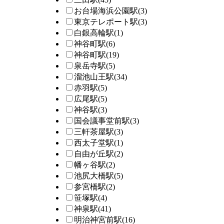
お台場海浜公園駅
(3)
東京テレポート駅
(3)
白銀高輪駅
(1)
神谷町駅
(6)
神谷町駅
(19)
泉岳寺駅
(5)
溜池山王駅
(34)
赤羽駅
(5)
広尾駅
(5)
神谷駅
(3)
国会議事堂前駅
(3)
三軒茶屋駅
(3)
西太子堂駅
(1)
自由が丘駅
(2)
幡ヶ谷駅
(2)
池尻大橋駅
(5)
参宮橋駅
(2)
笹塚駅
(4)
神泉駅
(41)
明治神宮前駅
(16)