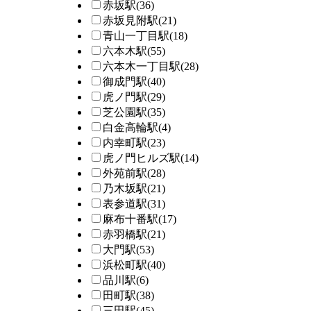
赤坂駅
(36)
赤坂見附駅
(21)
青山一丁目駅
(18)
六本木駅
(55)
六本木一丁目駅
(28)
御成門駅
(40)
虎ノ門駅
(29)
芝公園駅
(35)
白金高輪駅
(4)
内幸町駅
(23)
虎ノ門ヒルズ駅
(14)
外苑前駅
(28)
乃木坂駅
(21)
表参道駅
(31)
麻布十番駅
(17)
赤羽橋駅
(21)
大門駅
(53)
浜松町駅
(40)
品川駅
(6)
田町駅
(38)
三田駅
(45)