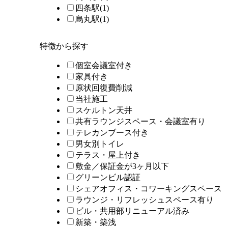
四条駅
(1)
烏丸駅
(1)
特徴から探す
個室会議室付き
家具付き
原状回復費削減
当社施工
スケルトン天井
共有ラウンジスペース・会議室有り
テレカンブース付き
男女別トイレ
テラス・屋上付き
敷金／保証金が3ヶ月以下
グリーンビル認証
シェアオフィス・コワーキングスペース
ラウンジ・リフレッシュスペース有り
ビル・共用部リニューアル済み
新築・築浅