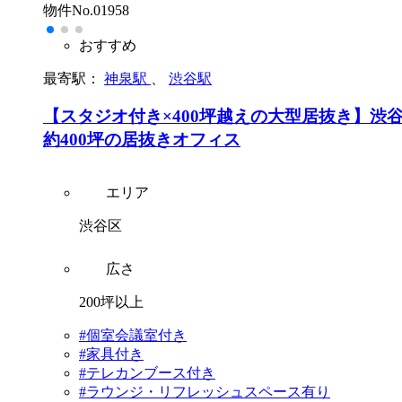
物件No.01958
おすすめ
最寄駅：
神泉駅
、
渋谷駅
【スタジオ付き×400坪越えの大型居抜き】渋
約400坪の居抜きオフィス
エリア
渋谷区
広さ
200坪以上
#個室会議室付き
#家具付き
#テレカンブース付き
#ラウンジ・リフレッシュスペース有り