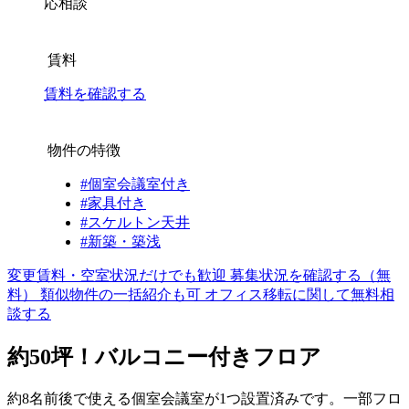
応相談
賃料
賃料を確認する
物件の特徴
#個室会議室付き
#家具付き
#スケルトン天井
#新築・築浅
変更賃料・空室状況だけでも歓迎
募集状況を確認する（無
料）
類似物件の一括紹介も可
オフィス移転に関して無料相
談する
約50坪！バルコニー付きフロア
約8名前後で使える個室会議室が1つ設置済みです。一部フロ