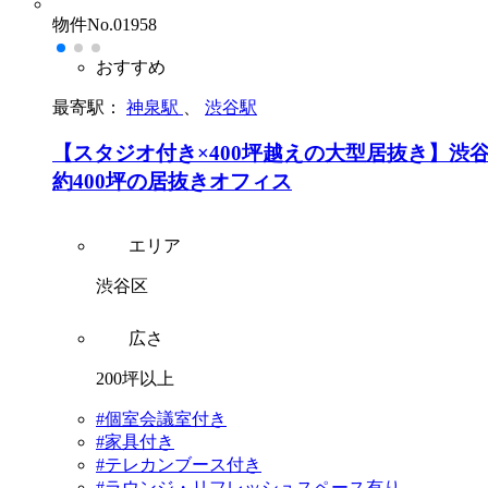
物件No.01958
おすすめ
最寄駅：
神泉駅
、
渋谷駅
【スタジオ付き×400坪越えの大型居抜き】渋
約400坪の居抜きオフィス
エリア
渋谷区
広さ
200坪以上
#個室会議室付き
#家具付き
#テレカンブース付き
#ラウンジ・リフレッシュスペース有り