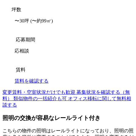
坪数
〜30坪
(〜約99㎡)
応募期間
応相談
賃料
賃料を確認する
変更賃料・空室状況だけでも歓迎
募集状況を確認する（無
料）
類似物件の一括紹介も可
オフィス移転に関して無料相
談する
照明の交換が容易なレールライト付き
こちらの物件の照明はレールライトになっており、照明の照