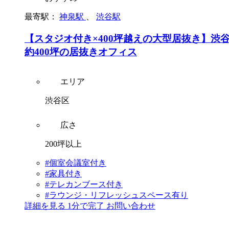
最寄駅：
神泉駅
、
渋谷駅
【スタジオ付き×400坪越えの大型居抜き】渋
約400坪の居抜きオフィス
エリア
渋谷区
広さ
200坪以上
#個室会議室付き
#家具付き
#テレカンブース付き
#ラウンジ・リフレッシュスペース有り
詳細を見る
1分で完了
お問い合わせ