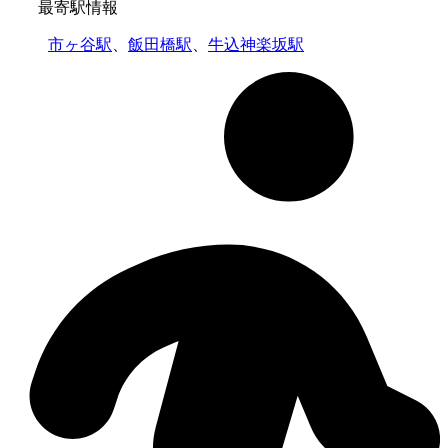
最寄駅情報
市ヶ谷駅
、
飯田橋駅
、
牛込神楽坂駅