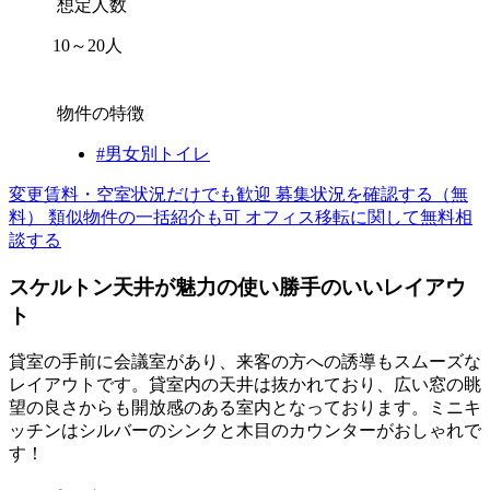
想定人数
10～20人
物件の特徴
#男女別トイレ
変更賃料・空室状況だけでも歓迎
募集状況を確認する（無
料）
類似物件の一括紹介も可
オフィス移転に関して無料相
談する
スケルトン天井が魅力の使い勝手のいいレイアウ
ト
貸室の手前に会議室があり、来客の方への誘導もスムーズな
レイアウトです。貸室内の天井は抜かれており、広い窓の眺
望の良さからも開放感のある室内となっております。ミニキ
ッチンはシルバーのシンクと木目のカウンターがおしゃれで
す！