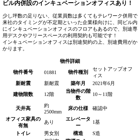
ビル内併設のインキュベーションオフィスあり！
少し坪数の足りない、従業員数は多くてもテレワーク併用で
来社のタイミングが不定期といった企業様向けに、同ビル内
にインキュベーションオフィスのフロアもあるので、別途専
用デスクやフリースペースの利用契約も可能です！
インキュベーションオフィスは別途契約の上、別途費用がか
かります。
物件詳細
セットアップオフ
物件番号
物件種別
01881
ィス
新耐震
新耐震
築年月
2021年6月
当物件の階
建物階数
12階
10～11階
数
約
天井高
床の仕様
確認中
2500mm
オフィス家具の
エレベータ
あり
1基
有無
ー
トイレ
男女別
構造
S造