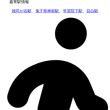
最寄駅情報
雑司が谷駅
、
鬼子母神前駅
、
学習院下駅
、
目白駅