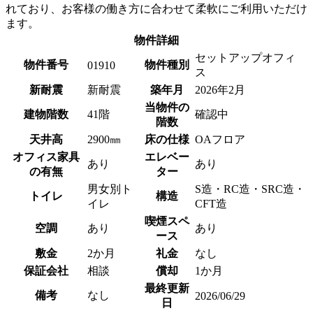
れており、お客様の働き方に合わせて柔軟にご利用いただけ
ます。
物件詳細
セットアップオフィ
物件番号
物件種別
01910
ス
新耐震
新耐震
築年月
2026年2月
当物件の
建物階数
41階
確認中
階数
天井高
2900㎜
床の仕様
OAフロア
オフィス家具
エレベー
あり
あり
の有無
ター
男女別ト
S造・RC造・SRC造・
トイレ
構造
イレ
CFT造
喫煙スペ
空調
あり
あり
ース
敷金
2か月
礼金
なし
保証会社
相談
償却
1か月
最終更新
備考
なし
2026/06/29
日