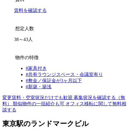
賃料を確認する
想定人数
38～43人
物件の特徴
#家具付き
#共有ラウンジスペース・会議室有り
#敷金／保証金が3ヶ月以下
#新築・築浅
変更賃料・空室状況だけでも歓迎
募集状況を確認する（無
料）
類似物件の一括紹介も可
オフィス移転に関して無料相
談する
東京駅のランドマークビル