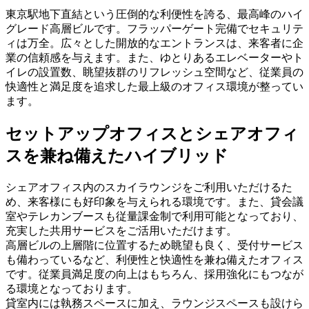
東京駅地下直結という圧倒的な利便性を誇る、最高峰のハイ
グレード高層ビルです。フラッパーゲート完備でセキュリテ
ィは万全。広々とした開放的なエントランスは、来客者に企
業の信頼感を与えます。また、ゆとりあるエレベーターやト
イレの設置数、眺望抜群のリフレッシュ空間など、従業員の
快適性と満足度を追求した最上級のオフィス環境が整ってい
ます。
セットアップオフィスとシェアオフィ
スを兼ね備えたハイブリッド
シェアオフィス内のスカイラウンジをご利用いただけるた
め、来客様にも好印象を与えられる環境です。また、貸会議
室やテレカンブースも従量課金制で利用可能となっており、
充実した共用サービスをご活用いただけます。
高層ビルの上層階に位置するため眺望も良く、受付サービス
も備わっているなど、利便性と快適性を兼ね備えたオフィス
です。従業員満足度の向上はもちろん、採用強化にもつなが
る環境となっております。
貸室内には執務スペースに加え、ラウンジスペースも設けら