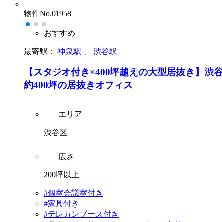
物件No.01958
おすすめ
最寄駅：
神泉駅
、
渋谷駅
【スタジオ付き×400坪越えの大型居抜き】渋
約400坪の居抜きオフィス
エリア
渋谷区
広さ
200坪以上
#個室会議室付き
#家具付き
#テレカンブース付き