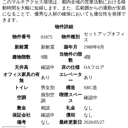
このマルチアクセス環境は、都内全域の営業活動における移
動時間を大幅に短縮します。また、広範囲からの通勤が安易
になることで、優秀な人材の確保においても優位性を発揮で
きます。
物件詳細
セットアップオフィ
物件番号
物件種別
01875
ス
新耐震
新耐震
築年月
1988年8月
当物件の階
建物階数
9階
4階
数
天井高
確認中
床の仕様
OAフロア
オフィス家具の有
エレベータ
あり
あり
無
ー
トイレ
男女別
構造
SRC造
個別空
喫煙スペー
空調
確認中
調
ス
敷金
相談
礼金
なし
保証会社
確認中
償却
なし
備考
なし
最終更新日
2026/05/27