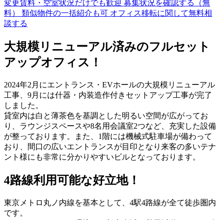
変更賃料・空室状況だけでも歓迎
募集状況を確認する（無
料）
類似物件の一括紹介も可
オフィス移転に関して無料相
談する
大規模リニューアル済みのフルセット
アップオフィス！
2024年2月にエントランス・EVホールの大規模リニューアル
工事、9月には什器・内装造作付きセットアップ工事が完了
しました。
貸室内は白と薄茶色を基調とした明るい空間が広がってお
り、ラウンジスペースや8名用会議室2つなど、充実した設備
が整っております。また、1階には機械式駐車場が備わって
おり、間口の広いエントランスが目印となり来客の多いテナ
ント様にも非常に分かりやすいビルとなっております。
4路線利用可能な好立地！
東京メトロ丸ノ内線を基本として、4駅4路線が全て徒歩圏内
です。