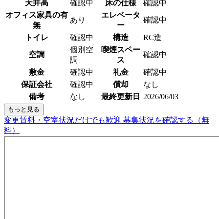
天井高
確認中
床の仕様
確認中
オフィス家具の有
エレベータ
あり
確認中
無
ー
トイレ
確認中
構造
RC造
個別空
喫煙スペー
空調
確認中
調
ス
敷金
確認中
礼金
確認中
保証会社
確認中
償却
なし
備考
なし
最終更新日
2026/06/03
もっと見る
変更賃料・空室状況だけでも歓迎
募集状況を確認する（無
料）