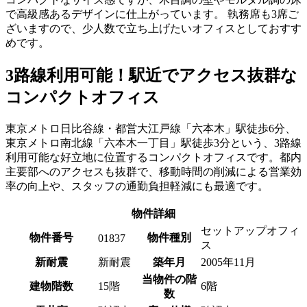
で高級感あるデザインに仕上がっています。 執務席も3席ご
ざいますので、少人数で立ち上げたいオフィスとしておすす
めです。
3路線利用可能！駅近でアクセス抜群な
コンパクトオフィス
東京メトロ日比谷線・都営大江戸線「六本木」駅徒歩6分、
東京メトロ南北線「六本木一丁目」駅徒歩3分という、3路線
利用可能な好立地に位置するコンパクトオフィスです。都内
主要部へのアクセスも抜群で、移動時間の削減による営業効
率の向上や、スタッフの通勤負担軽減にも最適です。
物件詳細
セットアップオフィ
物件番号
物件種別
01837
ス
新耐震
新耐震
築年月
2005年11月
当物件の階
建物階数
15階
6階
数