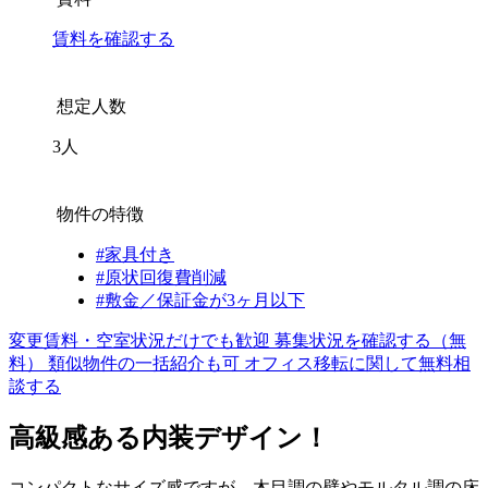
賃料を確認する
想定人数
3人
物件の特徴
#家具付き
#原状回復費削減
#敷金／保証金が3ヶ月以下
変更賃料・空室状況だけでも歓迎
募集状況を確認する（無
料）
類似物件の一括紹介も可
オフィス移転に関して無料相
談する
高級感ある内装デザイン！
コンパクトなサイズ感ですが、木目調の壁やモルタル調の床