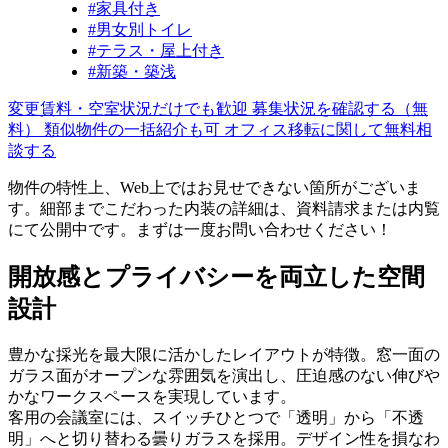
#家具付き
#男女別トイレ
#テラス・屋上付き
#新築・築浅
変更賃料・空室状況だけでも歓迎
募集状況を確認する（無
料）
類似物件の一括紹介も可
オフィス移転に関して無料相
談する
物件の特性上、Web上ではお見せできない箇所がございま
す。細部までこだわった内装の詳細は、資料請求または内覧
にて公開中です。まずは一度お問い合わせください！
開放感とプライバシーを両立した空間
設計
豊かな採光を最大限に活かしたレイアウトが特徴。窓一面の
ガラス面がオープンな雰囲気を演出し、圧迫感のない伸びや
かなワークスペースを実現しています。
客用の会議室には、スイッチひとつで「透明」から「不透
明」へと切り替わる曇りガラスを採用。デザイン性を損なわ