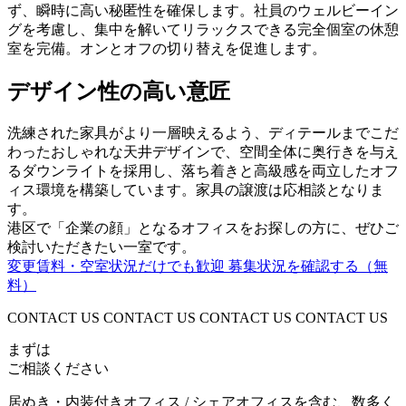
ず、瞬時に高い秘匿性を確保します。社員のウェルビーイン
グを考慮し、集中を解いてリラックスできる完全個室の休憩
室を完備。オンとオフの切り替えを促進します。
デザイン性の高い意匠
洗練された家具がより一層映えるよう、ディテールまでこだ
わったおしゃれな天井デザインで、空間全体に奥行きを与え
るダウンライトを採用し、落ち着きと高級感を両立したオフ
ィス環境を構築しています。家具の譲渡は応相談となりま
す。
港区で「企業の顔」となるオフィスをお探しの方に、ぜひご
検討いただきたい一室です。
変更賃料・空室状況だけでも歓迎
募集状況を確認する（無
料）
CONTACT US CONTACT US CONTACT US CONTACT US
まずは
ご相談ください
居ぬき・内装付きオフィス / シェアオフィスを含む、数多く