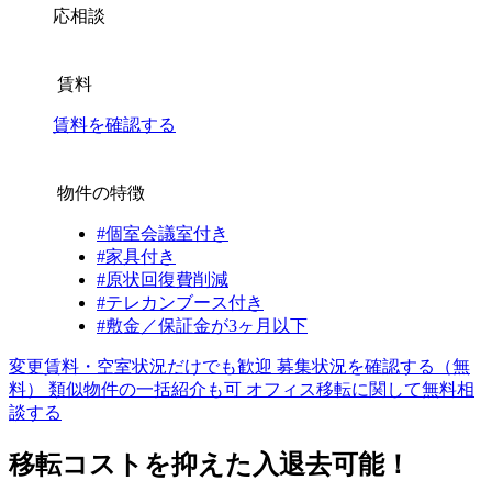
応相談
賃料
賃料を確認する
物件の特徴
#個室会議室付き
#家具付き
#原状回復費削減
#テレカンブース付き
#敷金／保証金が3ヶ月以下
変更賃料・空室状況だけでも歓迎
募集状況を確認する（無
料）
類似物件の一括紹介も可
オフィス移転に関して無料相
談する
移転コストを抑えた入退去可能！