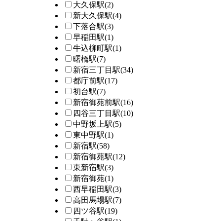
大久保駅
(2)
新大久保駅
(4)
下落合駅
(3)
早稲田駅
(1)
牛込柳町駅
(1)
曙橋駅
(7)
新宿三丁目駅
(34)
都庁前駅
(17)
初台駅
(7)
新宿御苑前駅
(16)
四谷三丁目駅
(10)
中野坂上駅
(5)
東中野駅
(1)
新宿駅
(58)
新宿御苑駅
(12)
東新宿駅
(3)
新宿御苑
(1)
西早稲田駅
(3)
高田馬場駅
(7)
四ツ谷駅
(19)