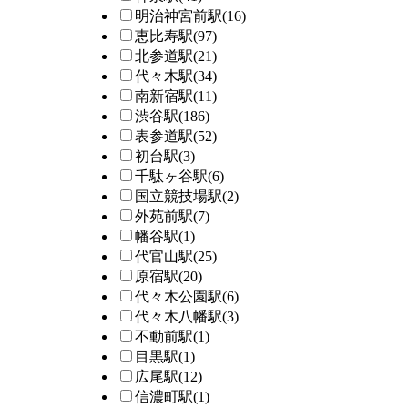
明治神宮前駅
(16)
恵比寿駅
(97)
北参道駅
(21)
代々木駅
(34)
南新宿駅
(11)
渋谷駅
(186)
表参道駅
(52)
初台駅
(3)
千駄ヶ谷駅
(6)
国立競技場駅
(2)
外苑前駅
(7)
幡谷駅
(1)
代官山駅
(25)
原宿駅
(20)
代々木公園駅
(6)
代々木八幡駅
(3)
不動前駅
(1)
目黒駅
(1)
広尾駅
(12)
信濃町駅
(1)