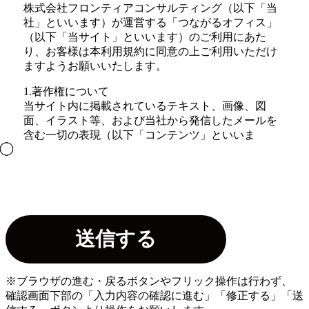
株式会社フロンティアコンサルティング（以下「当
社」といいます）が運営する「つながるオフィス」
（以下「当サイト」といいます）のご利用にあた
り、お客様は本利用規約に同意の上ご利用いただけ
ますようお願いいたします。
1.著作権について
当サイト内に掲載されているテキスト、画像、図
面、イラスト等、および当社から発信したメールを
含む一切の表現（以下「コンテンツ」といいま
す。）に関する著作権、特許権、商標権、その他の
知的財産権は、当社に帰属します。また、当サイト
が提供する一切のコンテンツを、商業目的で利用、
再生、複製、複写、販売することを禁止いたしま
す。
2.リンクについて
当サイトへのリンクは、原則として自由ですが、当
サイトが公開する情報の信頼性が損なわれるおそれ
があるホームページからのリンク等、当社が不適当
※ブラウザの進む・戻るボタンやフリック操作は行わず、
と判断する場合にはリンクをお断りすることがござ
確認画面下部の「入力内容の確認に進む」「修正する」「送
います。また、リンク元に対する第三者からの賠償