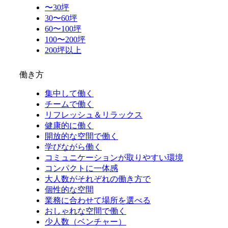
〜30坪
30〜60坪
60〜100坪
100〜200坪
200坪以上
働き方
集中して働く
チームで働く
リフレッシュ＆リラックス
健康的に働く
開放的な空間で働く
学びながら働く
コミュニケーションが取りやすい環境
コンパクトに一体感
大人数がそれぞれの働き方で
個性的な空間
業務に合わせて場所を選べる
おしゃれな空間で働く
少人数（ベンチャー）