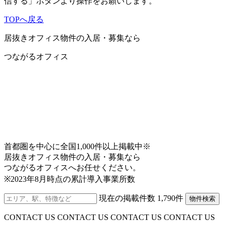
信する」ボタンより操作をお願いします。
その他いかなる苦情、請求等について当社は一切の
責任を負いません。
TOPへ戻る
3.免責事項について
居抜きオフィス物件の入居・募集なら
当サイトで提供している一切の情報について、最新
つながるオフィス
かつ正確な情報を掲載するよう努めておりますが、
その正確性等について保証をするものではありませ
ん。よって、コンテンツを利用または利用できない
ことによって被った損害（ソフトウエア、ハードウ
エア上に生じた事故、コンピュータウイルスによる
汚染、データの滅失・毀損等の一切の損害・不利益
等）および、ご利用のお客様間またはお客様と第三
者間において生じたトラブル等による損害・不利益
等について一切の責任を負うものではありません。
首都圏を中心に全国1,000件以上掲載中※
また、お客様からのEメールや資料請求等がインター
居抜きオフィス物件の入居・募集なら
ネット上の不具合・事故等により当社に着信しなか
つながるオフィスへお任せください。
った場合、当社はそれに対する一切の責任を負いま
※2023年8月時点の累計導入事業所数
せん。
現在の掲載件数
1,790
件
物件検索
4.当サイトでご提供するサービスの内容について
当サイトでご提供するサービスの内容については、
CONTACT US CONTACT US CONTACT US CONTACT US
お客様にご連絡なく、当社の判断で、変更・中止等