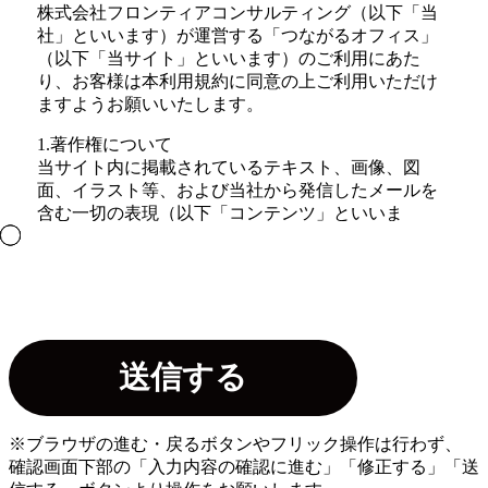
株式会社フロンティアコンサルティング（以下「当
社」といいます）が運営する「つながるオフィス」
（以下「当サイト」といいます）のご利用にあた
り、お客様は本利用規約に同意の上ご利用いただけ
ますようお願いいたします。
1.著作権について
当サイト内に掲載されているテキスト、画像、図
面、イラスト等、および当社から発信したメールを
含む一切の表現（以下「コンテンツ」といいま
す。）に関する著作権、特許権、商標権、その他の
知的財産権は、当社に帰属します。また、当サイト
が提供する一切のコンテンツを、商業目的で利用、
再生、複製、複写、販売することを禁止いたしま
す。
2.リンクについて
当サイトへのリンクは、原則として自由ですが、当
サイトが公開する情報の信頼性が損なわれるおそれ
があるホームページからのリンク等、当社が不適当
※ブラウザの進む・戻るボタンやフリック操作は行わず、
と判断する場合にはリンクをお断りすることがござ
確認画面下部の「入力内容の確認に進む」「修正する」「送
います。また、リンク元に対する第三者からの賠償