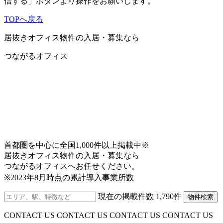
信する」ボタンより操作をお願いします。
その他いかなる苦情、請求等について当社は一切の
責任を負いません。
TOPへ戻る
3.免責事項について
居抜きオフィス物件の入居・募集なら
当サイトで提供している一切の情報について、最新
つながるオフィス
かつ正確な情報を掲載するよう努めておりますが、
その正確性等について保証をするものではありませ
ん。よって、コンテンツを利用または利用できない
ことによって被った損害（ソフトウエア、ハードウ
エア上に生じた事故、コンピュータウイルスによる
汚染、データの滅失・毀損等の一切の損害・不利益
等）および、ご利用のお客様間またはお客様と第三
者間において生じたトラブル等による損害・不利益
等について一切の責任を負うものではありません。
首都圏を中心に全国1,000件以上掲載中※
また、お客様からのEメールや資料請求等がインター
居抜きオフィス物件の入居・募集なら
ネット上の不具合・事故等により当社に着信しなか
つながるオフィスへお任せください。
った場合、当社はそれに対する一切の責任を負いま
※2023年8月時点の累計導入事業所数
せん。
現在の掲載件数
1,790
件
物件検索
4.当サイトでご提供するサービスの内容について
当サイトでご提供するサービスの内容については、
CONTACT US CONTACT US CONTACT US CONTACT US
お客様にご連絡なく、当社の判断で、変更・中止等