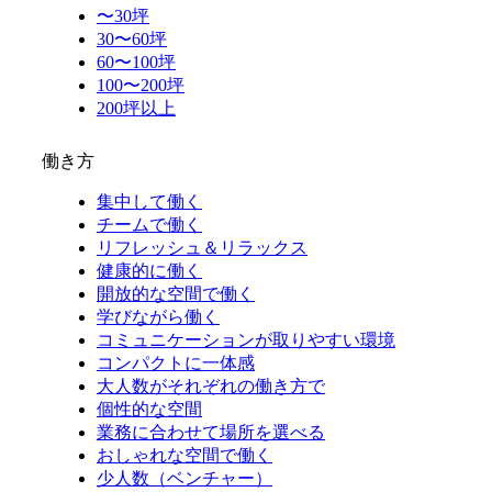
〜30坪
30〜60坪
60〜100坪
100〜200坪
200坪以上
働き方
集中して働く
チームで働く
リフレッシュ＆リラックス
健康的に働く
開放的な空間で働く
学びながら働く
コミュニケーションが取りやすい環境
コンパクトに一体感
大人数がそれぞれの働き方で
個性的な空間
業務に合わせて場所を選べる
おしゃれな空間で働く
少人数（ベンチャー）