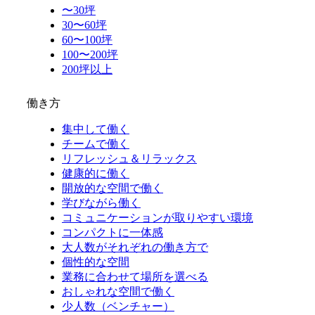
〜30坪
30〜60坪
60〜100坪
100〜200坪
200坪以上
働き方
集中して働く
チームで働く
リフレッシュ＆リラックス
健康的に働く
開放的な空間で働く
学びながら働く
コミュニケーションが取りやすい環境
コンパクトに一体感
大人数がそれぞれの働き方で
個性的な空間
業務に合わせて場所を選べる
おしゃれな空間で働く
少人数（ベンチャー）