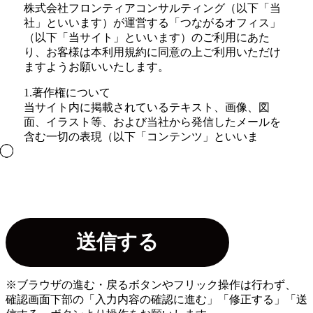
株式会社フロンティアコンサルティング（以下「当
社」といいます）が運営する「つながるオフィス」
（以下「当サイト」といいます）のご利用にあた
り、お客様は本利用規約に同意の上ご利用いただけ
ますようお願いいたします。
1.著作権について
当サイト内に掲載されているテキスト、画像、図
面、イラスト等、および当社から発信したメールを
含む一切の表現（以下「コンテンツ」といいま
す。）に関する著作権、特許権、商標権、その他の
知的財産権は、当社に帰属します。また、当サイト
が提供する一切のコンテンツを、商業目的で利用、
再生、複製、複写、販売することを禁止いたしま
す。
2.リンクについて
当サイトへのリンクは、原則として自由ですが、当
サイトが公開する情報の信頼性が損なわれるおそれ
があるホームページからのリンク等、当社が不適当
※ブラウザの進む・戻るボタンやフリック操作は行わず、
と判断する場合にはリンクをお断りすることがござ
確認画面下部の「入力内容の確認に進む」「修正する」「送
います。また、リンク元に対する第三者からの賠償