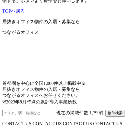
信する」ボタンより操作をお願いします。
その他いかなる苦情、請求等について当社は一切の
責任を負いません。
TOPへ戻る
3.免責事項について
居抜きオフィス物件の入居・募集なら
当サイトで提供している一切の情報について、最新
つながるオフィス
かつ正確な情報を掲載するよう努めておりますが、
その正確性等について保証をするものではありませ
ん。よって、コンテンツを利用または利用できない
ことによって被った損害（ソフトウエア、ハードウ
エア上に生じた事故、コンピュータウイルスによる
汚染、データの滅失・毀損等の一切の損害・不利益
等）および、ご利用のお客様間またはお客様と第三
者間において生じたトラブル等による損害・不利益
等について一切の責任を負うものではありません。
首都圏を中心に全国1,000件以上掲載中※
また、お客様からのEメールや資料請求等がインター
居抜きオフィス物件の入居・募集なら
ネット上の不具合・事故等により当社に着信しなか
つながるオフィスへお任せください。
った場合、当社はそれに対する一切の責任を負いま
※2023年8月時点の累計導入事業所数
せん。
現在の掲載件数
1,790
件
物件検索
4.当サイトでご提供するサービスの内容について
当サイトでご提供するサービスの内容については、
CONTACT US CONTACT US CONTACT US CONTACT US
お客様にご連絡なく、当社の判断で、変更・中止等