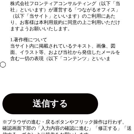
株式会社フロンティアコンサルティング（以下「当
社」といいます）が運営する「つながるオフィス」
（以下「当サイト」といいます）のご利用にあた
り、お客様は本利用規約に同意の上ご利用いただけ
ますようお願いいたします。
1.著作権について
当サイト内に掲載されているテキスト、画像、図
面、イラスト等、および当社から発信したメールを
含む一切の表現（以下「コンテンツ」といいま
す。）に関する著作権、特許権、商標権、その他の
知的財産権は、当社に帰属します。また、当サイト
が提供する一切のコンテンツを、商業目的で利用、
再生、複製、複写、販売することを禁止いたしま
す。
2.リンクについて
当サイトへのリンクは、原則として自由ですが、当
サイトが公開する情報の信頼性が損なわれるおそれ
があるホームページからのリンク等、当社が不適当
※ブラウザの進む・戻るボタンやフリック操作は行わず、
と判断する場合にはリンクをお断りすることがござ
確認画面下部の「入力内容の確認に進む」「修正する」「送
います。また、リンク元に対する第三者からの賠償