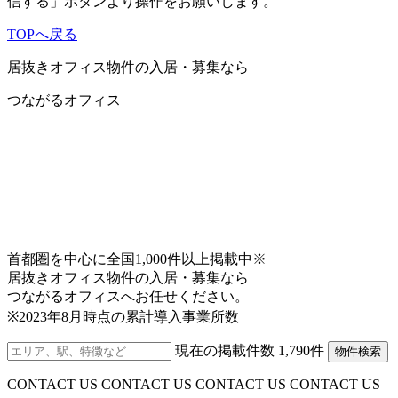
信する」ボタンより操作をお願いします。
その他いかなる苦情、請求等について当社は一切の
責任を負いません。
TOPへ戻る
3.免責事項について
居抜きオフィス物件の入居・募集なら
当サイトで提供している一切の情報について、最新
つながるオフィス
かつ正確な情報を掲載するよう努めておりますが、
その正確性等について保証をするものではありませ
ん。よって、コンテンツを利用または利用できない
ことによって被った損害（ソフトウエア、ハードウ
エア上に生じた事故、コンピュータウイルスによる
汚染、データの滅失・毀損等の一切の損害・不利益
等）および、ご利用のお客様間またはお客様と第三
者間において生じたトラブル等による損害・不利益
等について一切の責任を負うものではありません。
首都圏を中心に全国1,000件以上掲載中※
また、お客様からのEメールや資料請求等がインター
居抜きオフィス物件の入居・募集なら
ネット上の不具合・事故等により当社に着信しなか
つながるオフィスへお任せください。
った場合、当社はそれに対する一切の責任を負いま
※2023年8月時点の累計導入事業所数
せん。
現在の掲載件数
1,790
件
物件検索
4.当サイトでご提供するサービスの内容について
当サイトでご提供するサービスの内容については、
CONTACT US CONTACT US CONTACT US CONTACT US
お客様にご連絡なく、当社の判断で、変更・中止等