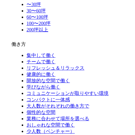
〜30坪
30〜60坪
60〜100坪
100〜200坪
200坪以上
働き方
集中して働く
チームで働く
リフレッシュ＆リラックス
健康的に働く
開放的な空間で働く
学びながら働く
コミュニケーションが取りやすい環境
コンパクトに一体感
大人数がそれぞれの働き方で
個性的な空間
業務に合わせて場所を選べる
おしゃれな空間で働く
少人数（ベンチャー）